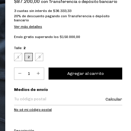
$87.200,00
con
Transferencia o depósito bancario
3
cuotas sin interés de
$36.333,33
20% de descuento
pagando con Transferencia o depósito
bancario
Ver más detalles
Envío gratis
superando los
$150.000,00
Talle:
2
1
2
3
Entregas para el CP:
Medios de envío
Calcular
No sé mi código postal
Descripción