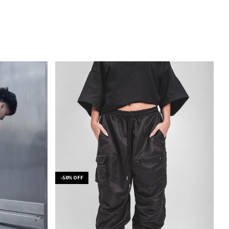
-
50
%
OFF