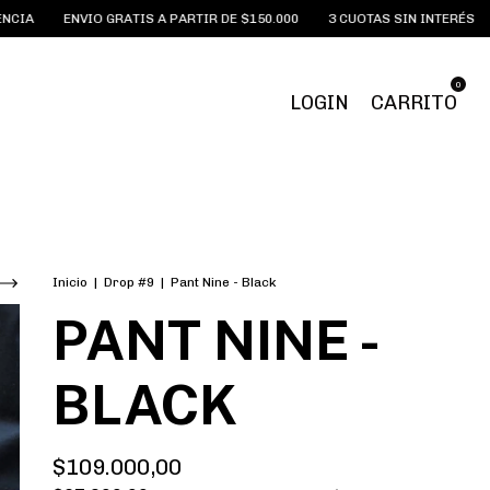
ATIS A PARTIR DE $150.000
3 CUOTAS SIN INTERÉS
20% DE DESCUEN
0
LOGIN
CARRITO
Inicio
|
Drop #9
|
Pant Nine - Black
PANT NINE -
BLACK
$109.000,00